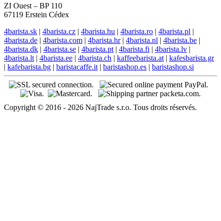
ZI Ouest – BP 110
67119 Erstein Cédex
4barista.sk
|
4barista.cz
|
4barista.hu
|
4barista.ro
|
4barista.pl
|
4barista.de
|
4barista.com
|
4barista.hr
|
4barista.nl
|
4barista.be
|
4barista.dk
|
4barista.se
|
4barista.pt
|
4barista.fi
|
4barista.lv
|
4barista.lt
|
4barista.ee
|
4barista.ch
|
kaffeebarista.at
|
kafesbarista.gr
|
kafebarista.bg
|
baristacaffe.it
|
baristashop.es
|
baristashop.si
Copyright © 2016 - 2026 NajTrade s.r.o. Tous droits réservés.