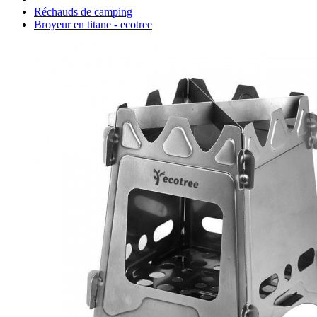
Réchauds de camping
Broyeur en titane - ecotree