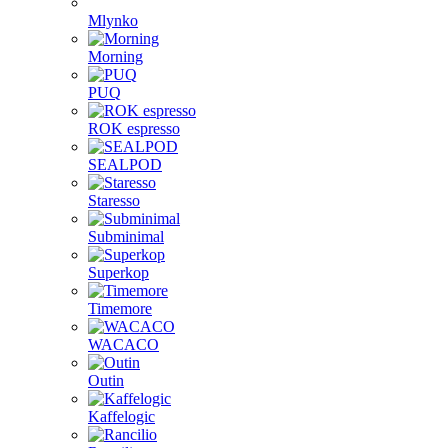
Mlynko
Morning
PUQ
ROK espresso
SEALPOD
Staresso
Subminimal
Superkop
Timemore
WACACO
Outin
Kaffelogic