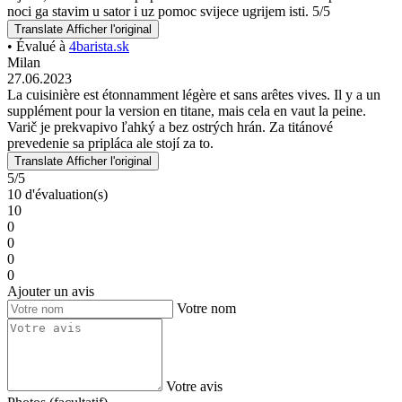
noci ga stavim u sator i uz pomoc svijece ugrijem isti. 5/5
Translate
Afficher l'original
• Évalué à
4barista.sk
Milan
27.06.2023
La cuisinière est étonnamment légère et sans arêtes vives. Il y a un
supplément pour la version en titane, mais cela en vaut la peine.
Varič je prekvapivo ľahký a bez ostrých hrán. Za titánové
prevedenie sa pripláca ale stojí za to.
Translate
Afficher l'original
5/5
10 d'évaluation(s)
10
0
0
0
0
Ajouter un avis
Votre nom
Votre avis