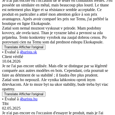
Je n'ai pas encore eu l'occasion de le tester en conditions réelles. J'en
possède un similaire en métal, mais beaucoup plus lourd. Le titane
est nettement plus léger et sa résistance semble acceptable. Ce
produit en particulier a attiré mon attention grâce à son prix
avantageux. Après avoir comparé les prix sur Temu, j'ai préféré la
boutique en ligne Ekokapsule.
Zatial som nemal moznost vyskusat v prirode. Mam podobny
kovovy, ale ovela tazsi. Titan je vyrazne lahsi a pevnost sa zda
prijatelna. Tento konkretny vyrobok ma zaujal dobrou cenou. Po
porovnani cien na Temu som dal prednost eshopu Ekokapsule.
Translate
Afficher l'original
• Évalué à
4barista.sk
Client vérifié
10.04.2026
Je ne l'ai pas encore utilisée. Mais elle se distingue par sa légèreté
comparée aux autres modèles en bois. Cependant, cela pourrait se
faire au détriment de sa stabilité ; il faudra être plus prudent.
Zatial som ho nepouzil. Ale vynika lahkostou oproti inym
drievkacom. Ale to moze byt na ukor stability, bude treba byt viac
opatrny.
Translate
Afficher l'original
• Évalué à
4barista.hu
Tibi
02.05.2025
Je n'ai pas encore eu l'occasion d'essayer le produit, mais je l'ai