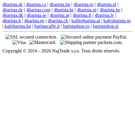
4barista.sk
|
4barista.cz
|
4barista.hu
|
4barista.ro
|
4barista.pl
|
4barista.de
|
4barista.com
|
4barista.hr
|
4barista.nl
|
4barista.be
|
4barista.dk
|
4barista.se
|
4barista.pt
|
4barista.fi
|
4barista.lv
|
4barista.lt
|
4barista.ee
|
4barista.ch
|
kaffeebarista.at
|
kafesbarista.gr
|
kafebarista.bg
|
baristacaffe.it
|
baristashop.es
|
baristashop.si
Copyright © 2016 - 2026 NajTrade s.r.o. Tous droits réservés.