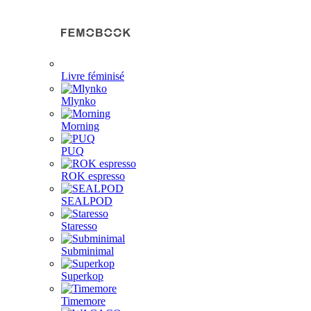
Livre féminisé
Mlynko
Morning
PUQ
ROK espresso
SEALPOD
Staresso
Subminimal
Superkop
Timemore