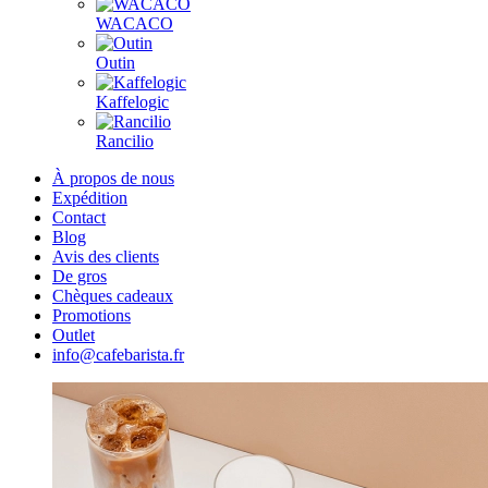
WACACO
Outin
Kaffelogic
Rancilio
À propos de nous
Expédition
Contact
Blog
Avis des clients
De gros
Chèques cadeaux
Promotions
Outlet
info@cafebarista.fr