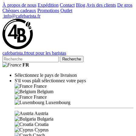
À propos de nous
Expédition
Contact
Blog
Avis des clients
De gros
Chèques cadeaux
Promotions
Outlet
info@cafebarista.fr
cafe
barista
.fr
tout pour les baristas
Recherche
FR
Sélectionnez le pays de livraison
S'il vous plaît sélectionnez votre pays
France
Belgium
France
Luxembourg
Austria
Bulgaria
Croatia
Cyprus
Czech