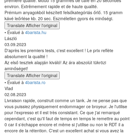
première qualité. Moud 15 grammes de café en 20 secondes
environ. Extrêmement rapide et de haute qualité.
Prémium anyagokból készített felsőkategóriás őrlő. 15 gramm
kávé leőrlése kb. 20 sec. Eszméletlen gyors és minőségi.
Translate
Afficher l'original
• Évalué à
4barista.hu
László
03.09.2023
D'après les premiers tests, c'est excellent ! Le prix reflète
absolument la qualité !
Az első tesztek alapján kiváló! Az ára abszolút tükrözi
aminőséget!
Translate
Afficher l'original
• Évalué à
4barista.ro
Vlad
02.08.2023
Livraison rapide, construit comme un tank. Je ne pense pas que
vous puissiez physiquement endommager ce broyeur. Je l'utilise
pour l'expresso et il est très consistant. Ce que j'ai remarqué
cependant, c'est qu'il faut de temps en temps le remettre au point
0 car il s'échappe encore et même si j'utilise ou non le RDT il a
encore de la rétention. C'est un excellent achat si vous avez la