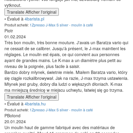
vytknout.
Translate
Afficher l'original
• Évalué à
4barista.pl
Produit acheté:
1Zpresso J-Max S silver - moulin à café
Piotr
01.02.2024
Très bon moulin, très bonne mouture. J'avais un Baratza vario qui
ne cessait de se calibrer. Jusqu'à présent, le J-max maintient les
réglages. Le moulin est épais, ce qui convient aux personnes
ayant de grandes mains. Le K-max a un diamètre plus petit au
niveau de la poignée, plus facile à saisir.
Bardzo dobry młynek, świetnie miele. Miałem Baratza vario, który
się ciągle rozkalibrowywał. Jak na razie, J-max trzyma ustawienia.
Młynek jest gruby, dobry dla ludzi o większych dłoniach. K-max
ma mniejszą średnicę w miejscu uchwytu, łatwiej się go trzyma.
Translate
Afficher l'original
• Évalué à
4barista.hu
Produit acheté:
1Zpresso J-Max S silver - moulin à café
PBotond
20.01.2024
Un moulin haut de gamme fabriqué avec des matériaux de