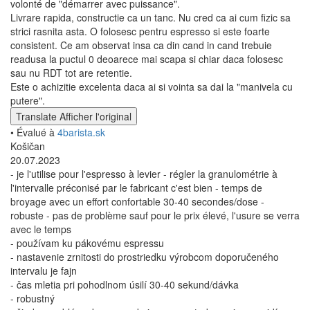
volonté de "démarrer avec puissance".
Livrare rapida, constructie ca un tanc. Nu cred ca ai cum fizic sa
strici rasnita asta. O folosesc pentru espresso si este foarte
consistent. Ce am observat insa ca din cand in cand trebuie
readusa la puctul 0 deoarece mai scapa si chiar daca folosesc
sau nu RDT tot are retentie.
Este o achizitie excelenta daca ai si vointa sa dai la "manivela cu
putere".
Translate
Afficher l'original
• Évalué à
4barista.sk
Košičan
20.07.2023
- je l'utilise pour l'espresso à levier - régler la granulométrie à
l'intervalle préconisé par le fabricant c'est bien - temps de
broyage avec un effort confortable 30-40 secondes/dose -
robuste - pas de problème sauf pour le prix élevé, l'usure se verra
avec le temps
- používam ku pákovému espressu
- nastavenie zrnitosti do prostriedku výrobcom doporučeného
intervalu je fajn
- čas mletia pri pohodlnom úsilí 30-40 sekund/dávka
- robustný