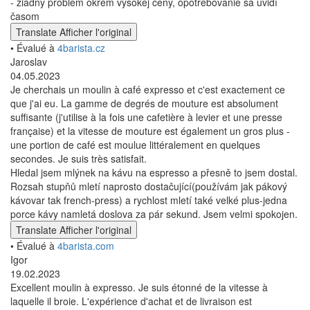
- žiadny problém okrem vysokej ceny, opotrebovanie sa uvidí
časom
Translate
Afficher l'original
• Évalué à
4barista.cz
Jaroslav
04.05.2023
Je cherchais un moulin à café expresso et c'est exactement ce
que j'ai eu. La gamme de degrés de mouture est absolument
suffisante (j'utilise à la fois une cafetière à levier et une presse
française) et la vitesse de mouture est également un gros plus -
une portion de café est moulue littéralement en quelques
secondes. Je suis très satisfait.
Hledal jsem mlýnek na kávu na espresso a přesně to jsem dostal.
Rozsah stupňů mletí naprosto dostačující(používám jak pákový
kávovar tak french-press) a rychlost mletí také velké plus-jedna
porce kávy namletá doslova za pár sekund. Jsem velmi spokojen.
Translate
Afficher l'original
• Évalué à
4barista.com
Igor
19.02.2023
Excellent moulin à expresso. Je suis étonné de la vitesse à
laquelle il broie. L'expérience d'achat et de livraison est