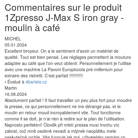
Commentaires sur le produit
1Zpresso J-Max S iron gray -
moulin à café
MICHEL
05.01.2024
Excellent broyeur. On a le sentiment d'avoir un matériel de
qualité. Tout est bien pensé. Les réglages permettent la mouture
adaptée au café que l'on veut obtenir. Personnellement je l'utilise
avec une machine La Pavoni Europiccola pré-millenium pour
extraire des ristretti. C'est parfait !!!!!!!!!!!
• Évalué à
4barista.cz
Martin
16.08.2024
Absolument parfait ! Il faut travailler un peu plus fort pour moudre
la presse, ce qui personnellement ne me dérange pas, et le
moulin en retour moud incroyablement vite. Tout fonctionne
comme il se doit, je n'ai rien à redire sur le plan de l'utilisation.
Naprosto perfektní! Člověk při mletí pressa musí trochu víc
zabrat, což mně osobně nevadí a mlýnek naoplátku mele
neskutečně rychle. Vše funguje jak má, uživatelsky nemám co