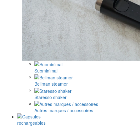
Subminimal
Bellman steamer
Staresso shaker
Autres marques / accessoires