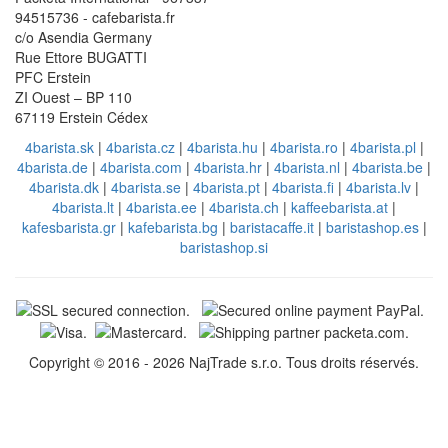
94515736 - cafebarista.fr
c/o Asendia Germany
Rue Ettore BUGATTI
PFC Erstein
ZI Ouest – BP 110
67119 Erstein Cédex
4barista.sk
|
4barista.cz
|
4barista.hu
|
4barista.ro
|
4barista.pl
|
4barista.de
|
4barista.com
|
4barista.hr
|
4barista.nl
|
4barista.be
|
4barista.dk
|
4barista.se
|
4barista.pt
|
4barista.fi
|
4barista.lv
|
4barista.lt
|
4barista.ee
|
4barista.ch
|
kaffeebarista.at
|
kafesbarista.gr
|
kafebarista.bg
|
baristacaffe.it
|
baristashop.es
|
baristashop.si
Copyright © 2016 - 2026 NajTrade s.r.o. Tous droits réservés.