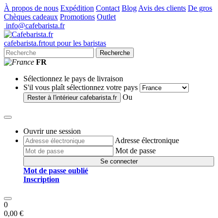
À propos de nous
Expédition
Contact
Blog
Avis des clients
De gros
Chèques cadeaux
Promotions
Outlet
info@cafebarista.fr
cafe
barista
.fr
tout pour les baristas
Recherche
FR
Sélectionnez le pays de livraison
S'il vous plaît sélectionnez votre pays
Ou
Rester à l'intérieur
cafebarista.fr
Ouvrir une session
Adresse électronique
Mot de passe
Se connecter
Mot de passe oublié
Inscription
0
0,00 €