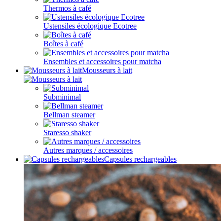
Thermos à café
Ustensiles écologique Ecotree
Boîtes à café
Ensembles et accessoires pour matcha
Mousseurs à lait
Subminimal
Bellman steamer
Staresso shaker
Autres marques / accessoires
Capsules rechargeables