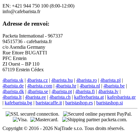
EN: +421 944 750 100 (8:00-12:00)
info@cafebarista.fr
Adresse de renvoi:
Packeta International - 967337
94515736 - cafebarista.fr
c/o Asendia Germany
Rue Ettore BUGATTI
PFC Erstein
ZI Ouest – BP 110
67119 Erstein Cédex
4barista.sk
|
4barista.cz
|
4barista.hu
|
4barista.ro
|
4barista.pl
|
4barista.de
|
4barista.com
|
4barista.hr
|
4barista.nl
|
4barista.be
|
4barista.dk
|
4barista.se
|
4barista.pt
|
4barista.fi
|
4barista.lv
|
4barista.lt
|
4barista.ee
|
4barista.ch
|
kaffeebarista.at
|
kafesbarista.gr
|
kafebarista.bg
|
baristacaffe.it
|
baristashop.es
|
baristashop.si
Copyright © 2016 - 2026 NajTrade s.r.o. Tous droits réservés.