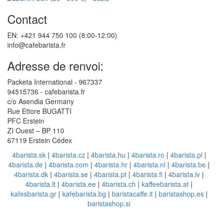
Contact
EN: +421 944 750 100 (8:00-12:00)
info@cafebarista.fr
Adresse de renvoi:
Packeta International - 967337
94515736 - cafebarista.fr
c/o Asendia Germany
Rue Ettore BUGATTI
PFC Erstein
ZI Ouest – BP 110
67119 Erstein Cédex
4barista.sk
|
4barista.cz
|
4barista.hu
|
4barista.ro
|
4barista.pl
|
4barista.de
|
4barista.com
|
4barista.hr
|
4barista.nl
|
4barista.be
|
4barista.dk
|
4barista.se
|
4barista.pt
|
4barista.fi
|
4barista.lv
|
4barista.lt
|
4barista.ee
|
4barista.ch
|
kaffeebarista.at
|
kafesbarista.gr
|
kafebarista.bg
|
baristacaffe.it
|
baristashop.es
|
baristashop.si