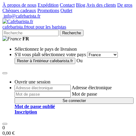
À propos de nous
Expédition
Contact
Blog
Avis des clients
De gros
Chèques cadeaux
Promotions
Outlet
info@cafebarista.fr
cafe
barista
.fr
tout pour les baristas
Recherche
FR
Sélectionnez le pays de livraison
S'il vous plaît sélectionnez votre pays
Ou
Rester à l'intérieur
cafebarista.fr
Ouvrir une session
Adresse électronique
Mot de passe
Se connecter
Mot de passe oublié
Inscription
0
0,00 €