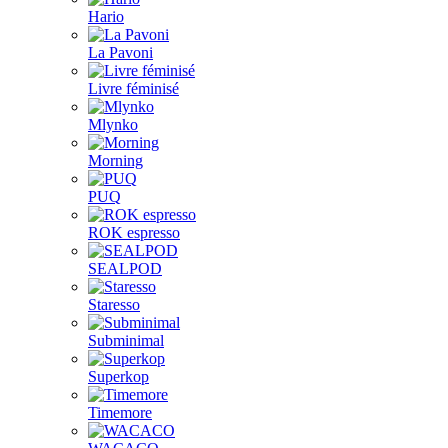
Hario
La Pavoni
Livre féminisé
Mlynko
Morning
PUQ
ROK espresso
SEALPOD
Staresso
Subminimal
Superkop
Timemore