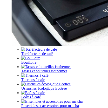
Torréfacteurs de café
Bouilloire
Tasses et bouteilles isothermes
Thermos à café
Ustensiles écologique Ecotree
Boîtes à café
Ensembles et accessoires pour matcha