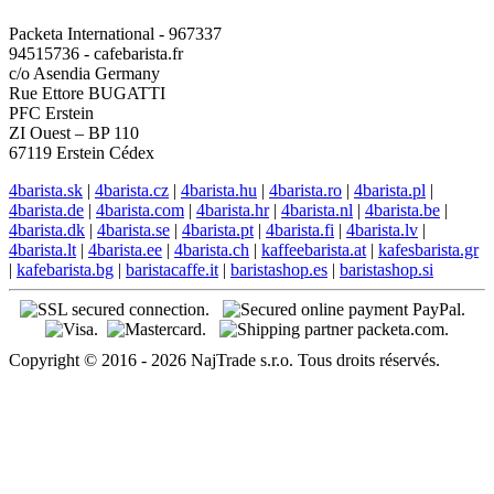
Packeta International - 967337
94515736 - cafebarista.fr
c/o Asendia Germany
Rue Ettore BUGATTI
PFC Erstein
ZI Ouest – BP 110
67119 Erstein Cédex
4barista.sk
|
4barista.cz
|
4barista.hu
|
4barista.ro
|
4barista.pl
|
4barista.de
|
4barista.com
|
4barista.hr
|
4barista.nl
|
4barista.be
|
4barista.dk
|
4barista.se
|
4barista.pt
|
4barista.fi
|
4barista.lv
|
4barista.lt
|
4barista.ee
|
4barista.ch
|
kaffeebarista.at
|
kafesbarista.gr
|
kafebarista.bg
|
baristacaffe.it
|
baristashop.es
|
baristashop.si
Copyright © 2016 - 2026 NajTrade s.r.o. Tous droits réservés.