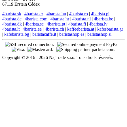
67119 Erstein Cédex
4barista.sk
|
4barista.cz
|
4barista.hu
|
4barista.ro
|
4barista.pl
|
4barista.de
|
4barista.com
|
4barista.hr
|
4barista.nl
|
4barista.be
|
4barista.dk
|
4barista.se
|
4barista.pt
|
4barista.fi
|
4barista.lv
|
4barista.lt
|
4barista.ee
|
4barista.ch
|
kaffeebarista.at
|
kafesbarista.gr
|
kafebarista.bg
|
baristacaffe.it
|
baristashop.es
|
baristashop.si
Copyright © 2016 - 2026 NajTrade s.r.o. Tous droits réservés.