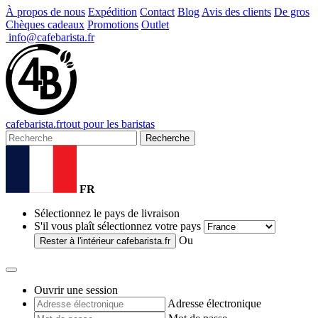
À propos de nous
Expédition
Contact
Blog
Avis des clients
De gros
Chèques cadeaux
Promotions
Outlet
info@cafebarista.fr
cafe
barista
.fr
tout pour les baristas
Recherche
FR
Sélectionnez le pays de livraison
S'il vous plaît sélectionnez votre pays
Ou
Rester à l'intérieur
cafebarista.fr
Ouvrir une session
Adresse électronique