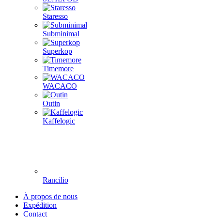
Staresso
Subminimal
Superkop
Timemore
WACACO
Outin
Kaffelogic
Rancilio
À propos de nous
Expédition
Contact