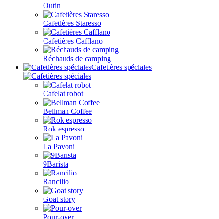
Outin
Cafetières Staresso
Cafetières Cafflano
Réchauds de camping
Cafetières spéciales
Cafelat robot
Bellman Coffee
Rok espresso
La Pavoni
9Barista
Rancilio
Goat story
Pour-over