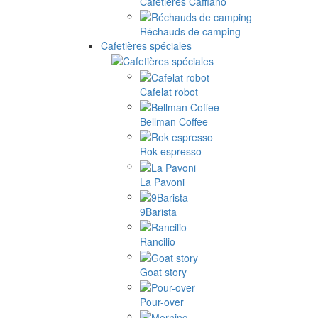
Cafetières Cafflano
Réchauds de camping
Cafetières spéciales
Cafelat robot
Bellman Coffee
Rok espresso
La Pavoni
9Barista
Rancilio
Goat story
Pour-over