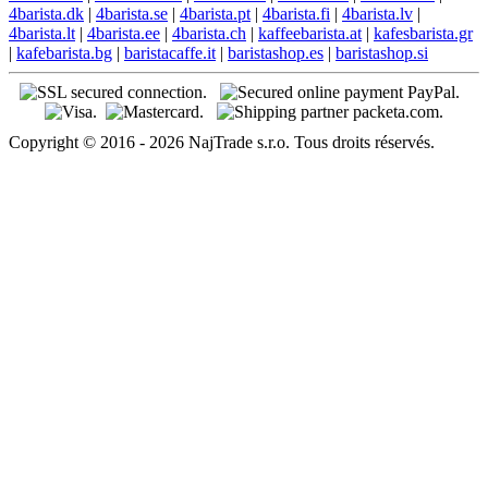
4barista.dk
|
4barista.se
|
4barista.pt
|
4barista.fi
|
4barista.lv
|
4barista.lt
|
4barista.ee
|
4barista.ch
|
kaffeebarista.at
|
kafesbarista.gr
|
kafebarista.bg
|
baristacaffe.it
|
baristashop.es
|
baristashop.si
Copyright © 2016 - 2026 NajTrade s.r.o. Tous droits réservés.