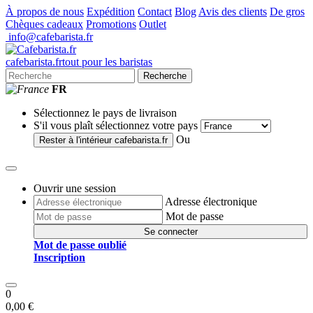
À propos de nous
Expédition
Contact
Blog
Avis des clients
De gros
Chèques cadeaux
Promotions
Outlet
info@cafebarista.fr
cafe
barista
.fr
tout pour les baristas
Recherche
FR
Sélectionnez le pays de livraison
S'il vous plaît sélectionnez votre pays
Ou
Rester à l'intérieur
cafebarista.fr
Ouvrir une session
Adresse électronique
Mot de passe
Se connecter
Mot de passe oublié
Inscription
0
0,00 €