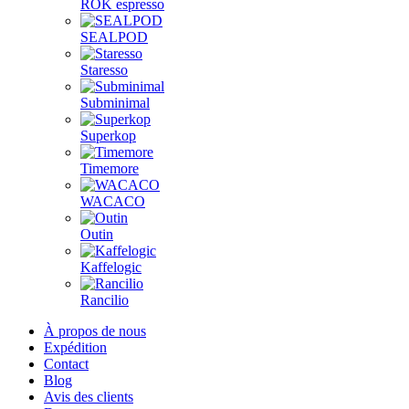
ROK espresso
SEALPOD
Staresso
Subminimal
Superkop
Timemore
WACACO
Outin
Kaffelogic
Rancilio
À propos de nous
Expédition
Contact
Blog
Avis des clients