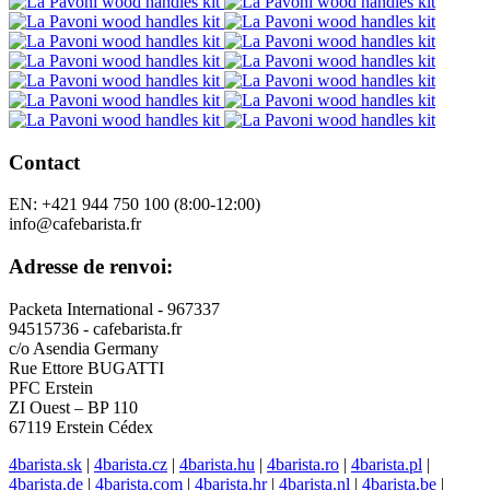
Contact
EN: +421 944 750 100 (8:00-12:00)
info@cafebarista.fr
Adresse de renvoi:
Packeta International - 967337
94515736 - cafebarista.fr
c/o Asendia Germany
Rue Ettore BUGATTI
PFC Erstein
ZI Ouest – BP 110
67119 Erstein Cédex
4barista.sk
|
4barista.cz
|
4barista.hu
|
4barista.ro
|
4barista.pl
|
4barista.de
|
4barista.com
|
4barista.hr
|
4barista.nl
|
4barista.be
|