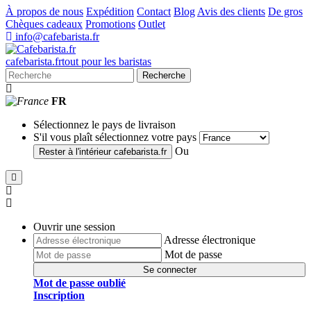
À propos de nous
Expédition
Contact
Blog
Avis des clients
De gros
Chèques cadeaux
Promotions
Outlet
info@cafebarista.fr
cafe
barista
.fr
tout pour les baristas
Recherche
FR
Sélectionnez le pays de livraison
S'il vous plaît sélectionnez votre pays
Ou
Rester à l'intérieur
cafebarista.fr
Ouvrir une session
Adresse électronique
Mot de passe
Se connecter
Mot de passe oublié
Inscription