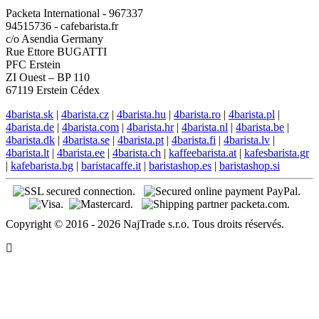
Packeta International - 967337
94515736 - cafebarista.fr
c/o Asendia Germany
Rue Ettore BUGATTI
PFC Erstein
ZI Ouest – BP 110
67119 Erstein Cédex
4barista.sk
|
4barista.cz
|
4barista.hu
|
4barista.ro
|
4barista.pl
|
4barista.de
|
4barista.com
|
4barista.hr
|
4barista.nl
|
4barista.be
|
4barista.dk
|
4barista.se
|
4barista.pt
|
4barista.fi
|
4barista.lv
|
4barista.lt
|
4barista.ee
|
4barista.ch
|
kaffeebarista.at
|
kafesbarista.gr
|
kafebarista.bg
|
baristacaffe.it
|
baristashop.es
|
baristashop.si
Copyright © 2016 - 2026 NajTrade s.r.o. Tous droits réservés.