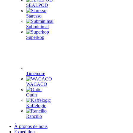
SEALPOD
Staresso
Subminimal
Superkop
Timemore
WACACO
Outin
Kaffelogic
Rancilio
À propos de nous
Expédition