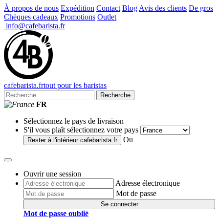
À propos de nous
Expédition
Contact
Blog
Avis des clients
De gros
Chèques cadeaux
Promotions
Outlet
info@cafebarista.fr
cafe
barista
.fr
tout pour les baristas
Recherche
FR
Sélectionnez le pays de livraison
S'il vous plaît sélectionnez votre pays
Ou
Rester à l'intérieur
cafebarista.fr
Ouvrir une session
Adresse électronique
Mot de passe
Se connecter
Mot de passe oublié