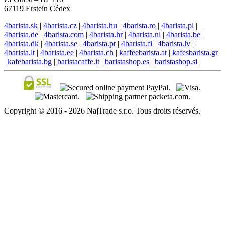
67119 Erstein Cédex
4barista.sk
|
4barista.cz
|
4barista.hu
|
4barista.ro
|
4barista.pl
|
4barista.de
|
4barista.com
|
4barista.hr
|
4barista.nl
|
4barista.be
|
4barista.dk
|
4barista.se
|
4barista.pt
|
4barista.fi
|
4barista.lv
|
4barista.lt
|
4barista.ee
|
4barista.ch
|
kaffeebarista.at
|
kafesbarista.gr
|
kafebarista.bg
|
baristacaffe.it
|
baristashop.es
|
baristashop.si
Copyright © 2016 - 2026 NajTrade s.r.o. Tous droits réservés.