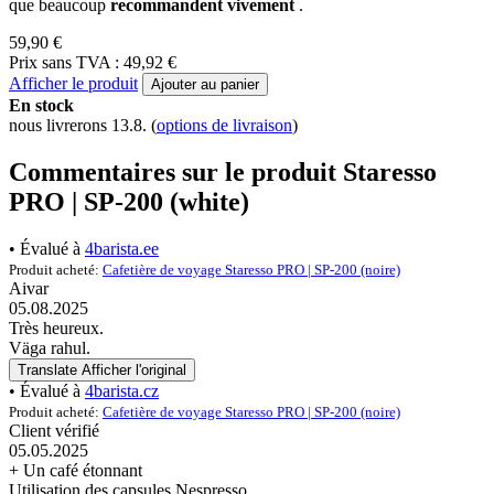
que beaucoup
recommandent vivement
.
59,90 €
Prix sans TVA : 49,92 €
Afficher le produit
Ajouter au panier
En stock
nous livrerons 13.8.
(
options de livraison
)
Commentaires sur le produit Staresso
PRO | SP-200 (white)
• Évalué à
4barista.ee
Produit acheté:
Cafetière de voyage Staresso PRO | SP-200 (noire)
Aivar
05.08.2025
Très heureux.
Väga rahul.
Translate
Afficher l'original
• Évalué à
4barista.cz
Produit acheté:
Cafetière de voyage Staresso PRO | SP-200 (noire)
Client vérifié
05.05.2025
+ Un café étonnant
Utilisation des capsules Nespresso