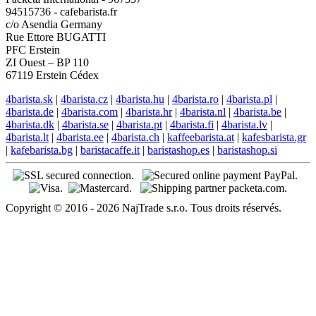
94515736 - cafebarista.fr
c/o Asendia Germany
Rue Ettore BUGATTI
PFC Erstein
ZI Ouest – BP 110
67119 Erstein Cédex
4barista.sk
|
4barista.cz
|
4barista.hu
|
4barista.ro
|
4barista.pl
|
4barista.de
|
4barista.com
|
4barista.hr
|
4barista.nl
|
4barista.be
|
4barista.dk
|
4barista.se
|
4barista.pt
|
4barista.fi
|
4barista.lv
|
4barista.lt
|
4barista.ee
|
4barista.ch
|
kaffeebarista.at
|
kafesbarista.gr
|
kafebarista.bg
|
baristacaffe.it
|
baristashop.es
|
baristashop.si
Copyright © 2016 - 2026 NajTrade s.r.o. Tous droits réservés.