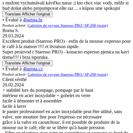
s mužom vychutnávali kávičku naraz ;) kto chce viac vody, môže si
bud doliat alebo prepumpovat ešte raz ... s kúpou sme spokojni
Translate
Afficher l'original
• Évalué à
4barista.hr
Produit acheté:
Cafetière de voyage Staresso PRO | SP-200 (noire)
Borna S.
29.03.2024
Excellent produit (Staresso PRO) - enfin de la mousse expresso pour
le café à la maison !!!! et livraison rapide.
Super proizvod ( Staresso PRO) - konacno espresso pjenica na kavi
doma!!!! i brza isporuka.
Translate
Afficher l'original
• Évalué à
4barista.cz
Produit acheté:
Cafetière de voyage Staresso PRO | SP-200 (noire)
Client vérifié
20.02.2024
+ stabilité lors du pompage, pompage par le haut
intérieur en acier inoxydable + gobelet en verre
facile à démonter et à assembler
facile à laver
le panier professionnel en acier inoxydable peut être utilisé, sans
valve, une mouture fine pour l'espresso est nécessaire
grâce à la valve en caoutchouc, il est possible de produire de la
mousse sur le café, elle ne se libère qu'à haute pression
- Filtre en plastique avec joint en caoutchouc et soupape au fond du