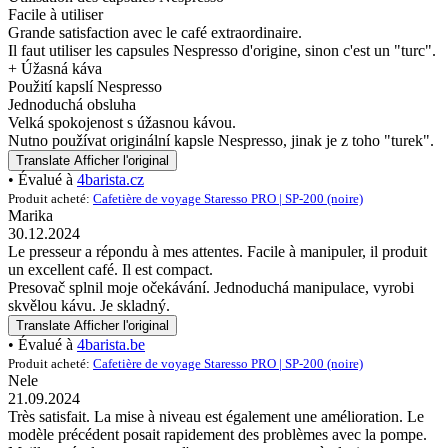
Facile à utiliser
Grande satisfaction avec le café extraordinaire.
Il faut utiliser les capsules Nespresso d'origine, sinon c'est un "turc".
+ Úžasná káva
Použití kapslí Nespresso
Jednoduchá obsluha
Velká spokojenost s úžasnou kávou.
Nutno používat originální kapsle Nespresso, jinak je z toho "turek".
Translate
Afficher l'original
• Évalué à
4barista.cz
Produit acheté:
Cafetière de voyage Staresso PRO | SP-200 (noire)
Marika
30.12.2024
Le presseur a répondu à mes attentes. Facile à manipuler, il produit
un excellent café. Il est compact.
Presovač splnil moje očekávání. Jednoduchá manipulace, vyrobi
skvělou kávu. Je skladný.
Translate
Afficher l'original
• Évalué à
4barista.be
Produit acheté:
Cafetière de voyage Staresso PRO | SP-200 (noire)
Nele
21.09.2024
Très satisfait. La mise à niveau est également une amélioration. Le
modèle précédent posait rapidement des problèmes avec la pompe.