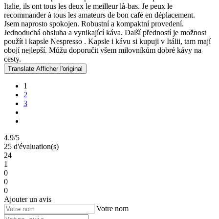
Italie, ils ont tous les deux le meilleur là-bas. Je peux le
recommander à tous les amateurs de bon café en déplacement.
Jsem naprosto spokojen. Robustní a kompaktní provedení.
Jednoduchá obsluha a vynikající káva. Další předností je možnost
použít i kapsle Nespresso . Kapsle i kávu si kupuji v Itálii, tam mají
obojí nejlepší. Můžu doporučit všem milovníkům dobré kávy na
cesty.
Translate
Afficher l'original
1
2
3
4.9/5
25 d'évaluation(s)
24
1
0
0
0
Ajouter un avis
Votre nom