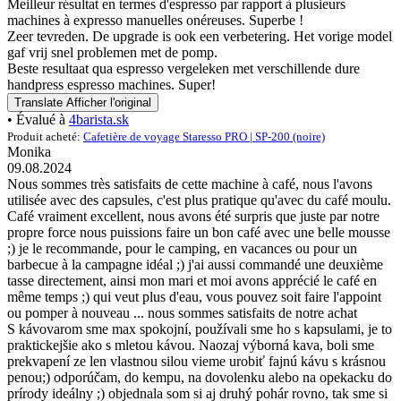
Meilleur résultat en termes d'espresso par rapport à plusieurs
machines à expresso manuelles onéreuses. Superbe !
Zeer tevreden. De upgrade is ook een verbetering. Het vorige model
gaf vrij snel problemen met de pomp.
Beste resultaat qua espresso vergeleken met verschillende dure
handpress espresso machines. Super!
Translate
Afficher l'original
• Évalué à
4barista.sk
Produit acheté:
Cafetière de voyage Staresso PRO | SP-200 (noire)
Monika
09.08.2024
Nous sommes très satisfaits de cette machine à café, nous l'avons
utilisée avec des capsules, c'est plus pratique qu'avec du café moulu.
Café vraiment excellent, nous avons été surpris que juste par notre
propre force nous puissions faire un bon café avec une belle mousse
;) je le recommande, pour le camping, en vacances ou pour un
barbecue à la campagne idéal ;) j'ai aussi commandé une deuxième
tasse directement, ainsi mon mari et moi avons apprécié le café en
même temps ;) qui veut plus d'eau, vous pouvez soit faire l'appoint
ou pomper à nouveau ... nous sommes satisfaits de notre achat
S kávovarom sme max spokojní, používali sme ho s kapsulami, je to
praktickejšie ako s mletou kávou. Naozaj výborná kava, boli sme
prekvapení ze len vlastnou silou vieme urobiť fajnú kávu s krásnou
penou;) odporúčam, do kempu, na dovolenku alebo na opekacku do
prírody ideálny ;) objednala som si aj druhý pohár rovno, tak sme si