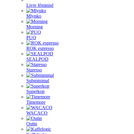
Livre féminisé
Mlynko
Morning
PUQ
ROK espresso
SEALPOD
Staresso
Subminimal
Superkop
Timemore
WACACO
Outin