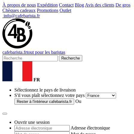
À propos de nous
Expédition
Contact
Blog
Avis des clients
De gros
Chèques cadeaux
Promotions
Outlet
info@cafebarista.fr
cafe
barista
.fr
tout pour les baristas
Recherche
FR
Sélectionnez le pays de livraison
S'il vous plaît sélectionnez votre pays
Ou
Rester à l'intérieur
cafebarista.fr
Ouvrir une session
Adresse électronique