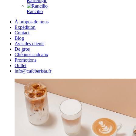
Kaffelogic
Rancilio
À propos de nous
Expédition
Contact
Blog
Avis des clients
De gros
Chèques cadeaux
Promotions
Outlet
info@cafebarista.fr