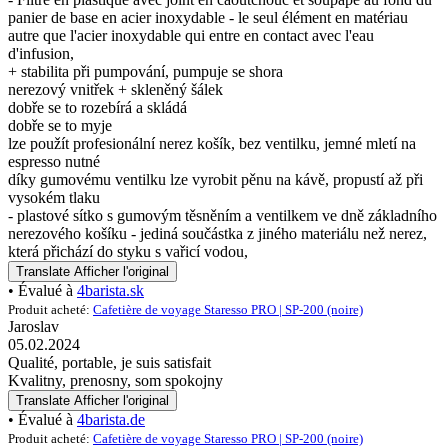
panier de base en acier inoxydable - le seul élément en matériau
autre que l'acier inoxydable qui entre en contact avec l'eau
d'infusion,
+ stabilita při pumpování, pumpuje se shora
nerezový vnitřek + skleněný šálek
dobře se to rozebírá a skládá
dobře se to myje
lze použít profesionální nerez košík, bez ventilku, jemné mletí na
espresso nutné
díky gumovému ventilku lze vyrobit pěnu na kávě, propustí až při
vysokém tlaku
- plastové sítko s gumovým těsněním a ventilkem ve dně základního
nerezového košíku - jediná součástka z jiného materiálu než nerez,
která přichází do styku s vařicí vodou,
Translate
Afficher l'original
• Évalué à
4barista.sk
Produit acheté:
Cafetière de voyage Staresso PRO | SP-200 (noire)
Jaroslav
05.02.2024
Qualité, portable, je suis satisfait
Kvalitny, prenosny, som spokojny
Translate
Afficher l'original
• Évalué à
4barista.de
Produit acheté:
Cafetière de voyage Staresso PRO | SP-200 (noire)