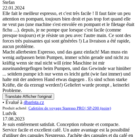
Stefan
22.01.2024
Elle fait le meilleur espresso, et c'est très facile ! Il faut faire un peu
attention en pompant, toujours bien droit et pas trop fort quand elle
ne veut pas (une machine s'est envolée en pompant et le filetage était
fichu ...). depuis, je ne pompe que lorsque c'est facile (comme
presque toujours) et je résiste un peu avec l'autre main. Ce sont des
forces très puissantes qui sont générées !) La livraison a été rapide,
aucun problème.
Macht allerbesten Espresso, und das ganz einfach! Man muss ein
wenig aufpassen beim Pumpen, immer schön gerade und nicht zu
kräftig wenn sie mal nicht will (eine Maschine ist mir
auseinandergeflogen beim Pumpen, und das Gewinde war hinüber
... seitdem pumpe ich nur wenn es leicht geht (wie fast immer) und
halte mit der anderen Hand etwas dagegen . Es sind schon starke
Kräfte, die da erzeugt werden!) Geliefert wurde prompt , keinerlei
Probleme.
Translate
Afficher l'original
• Évalué à
4barista.cz
Produit acheté:
Cafetière de voyage Staresso PRO | SP-200 (noire)
Ludvík
17.08.2023
Je suis entièrement satisfait. Conception robuste et compacte.
Service facile et excellent café. Un autre avantage est la possibilité
d'utiliser des capsules Nespresso. J'achète des capsules et du café en