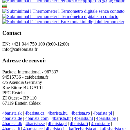
Contact
EN: +421 944 750 100 (8:00-12:00)
info@cafebarista.fr
Adresse de renvoi:
Packeta International - 967337
94515736 - cafebarista.fr
c/o Asendia Germany
Rue Ettore BUGATTI
PFC Erstein
ZI Ouest – BP 110
67119 Erstein Cédex
4barista.sk
|
4barista.cz
|
4barista.hu
|
4barista.ro
|
4barista.pl
|
4barista.de
|
4barista.com
|
4barista.hr
|
4barista.nl
|
4barista.be
|
4barista.dk
|
4barista.se
|
4barista.pt
|
4barista.fi
|
4barista.lv
|
4barista.lt
|
4barista.ee
|
4barista.ch
|
kaffeebarista.at
|
kafesbarista.gr