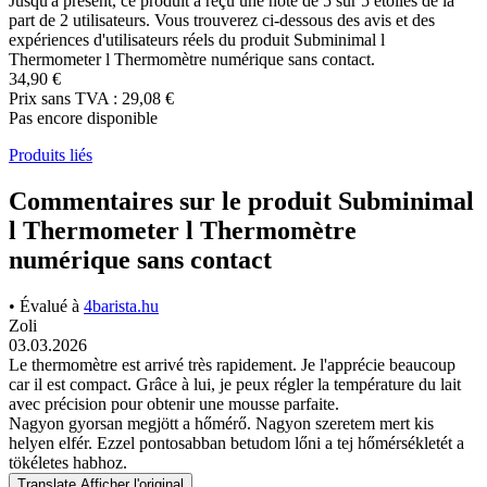
Jusqu'à présent, ce produit a reçu une note de 5 sur 5 étoiles de la
part de 2 utilisateurs. Vous trouverez ci-dessous des avis et des
expériences d'utilisateurs réels du produit Subminimal l
Thermometer l Thermomètre numérique sans contact.
34,90 €
Prix sans TVA : 29,08 €
Pas encore disponible
Produits liés
Commentaires sur le produit Subminimal
l Thermometer l Thermomètre
numérique sans contact
• Évalué à
4barista.hu
Zoli
03.03.2026
Le thermomètre est arrivé très rapidement. Je l'apprécie beaucoup
car il est compact. Grâce à lui, je peux régler la température du lait
avec précision pour obtenir une mousse parfaite.
Nagyon gyorsan megjött a hőmérő. Nagyon szeretem mert kis
helyen elfér. Ezzel pontosabban betudom lőni a tej hőmérsékletét a
tökéletes habhoz.
Translate
Afficher l'original