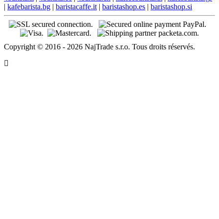
|
kafebarista.bg
|
baristacaffe.it
|
baristashop.es
|
baristashop.si
Copyright © 2016 - 2026 NajTrade s.r.o. Tous droits réservés.