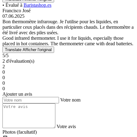
• Évalué à
Baristashop.es
Francisco José
07.06.2025
Bon thermomètre infrarouge. Je l'utilise pour les liquides, en
particulier ceux placés dans des récipients chauds. Le thermomètre a
été livré avec des piles usées.
Good infrared thermometer. I use it for liquids, especially those
placed in hot containers. The thermometer came with dead batteries.
Translate
Afficher l'original
5/5
2 d'évaluation(s)
2
0
0
0
0
Ajouter un avis
Votre nom
Votre avis
Photos (facultatif)