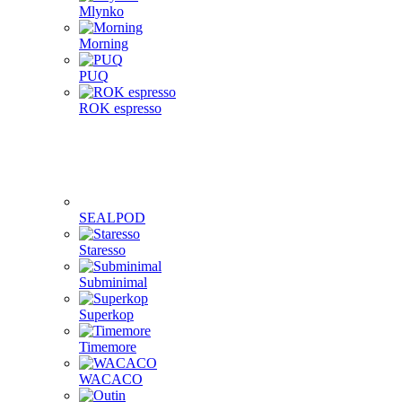
Mlynko
Morning
PUQ
ROK espresso
SEALPOD
Staresso
Subminimal
Superkop
Timemore
WACACO