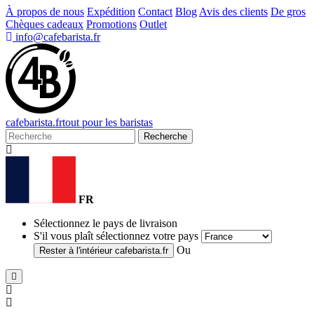
À propos de nous
Expédition
Contact
Blog
Avis des clients
De gros
Chèques cadeaux
Promotions
Outlet
info@cafebarista.fr
cafe
barista
.fr
tout pour les baristas
Recherche
FR
Sélectionnez le pays de livraison
S'il vous plaît sélectionnez votre pays
Ou
Rester à l'intérieur
cafebarista.fr