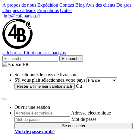
À propos de nous
Expédition
Contact
Blog
Avis des clients
De gros
Chèques cadeaux
Promotions
Outlet
info@cafebarista.fr
cafe
barista
.fr
tout pour les baristas
Recherche
FR
Sélectionnez le pays de livraison
S'il vous plaît sélectionnez votre pays
Ou
Rester à l'intérieur
cafebarista.fr
Ouvrir une session
Adresse électronique
Mot de passe
Se connecter
Mot de passe oublié