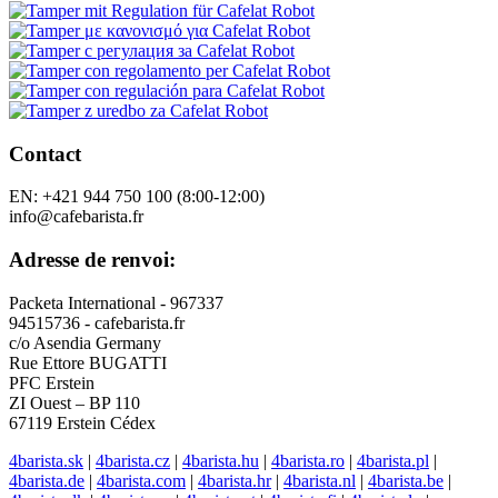
Contact
EN: +421 944 750 100 (8:00-12:00)
info@cafebarista.fr
Adresse de renvoi:
Packeta International - 967337
94515736 - cafebarista.fr
c/o Asendia Germany
Rue Ettore BUGATTI
PFC Erstein
ZI Ouest – BP 110
67119 Erstein Cédex
4barista.sk
|
4barista.cz
|
4barista.hu
|
4barista.ro
|
4barista.pl
|
4barista.de
|
4barista.com
|
4barista.hr
|
4barista.nl
|
4barista.be
|