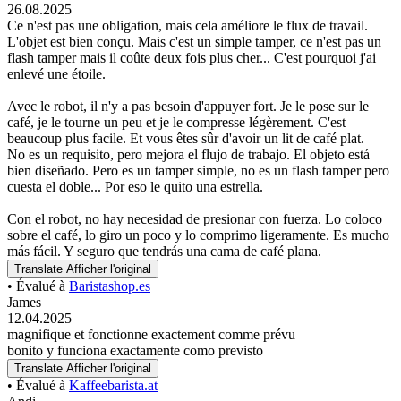
26.08.2025
Ce n'est pas une obligation, mais cela améliore le flux de travail.
L'objet est bien conçu. Mais c'est un simple tamper, ce n'est pas un
flash tamper mais il coûte deux fois plus cher... C'est pourquoi j'ai
enlevé une étoile.
Avec le robot, il n'y a pas besoin d'appuyer fort. Je le pose sur le
café, je le tourne un peu et je le compresse légèrement. C'est
beaucoup plus facile. Et vous êtes sûr d'avoir un lit de café plat.
No es un requisito, pero mejora el flujo de trabajo. El objeto está
bien diseñado. Pero es un tamper simple, no es un flash tamper pero
cuesta el doble... Por eso le quito una estrella.
Con el robot, no hay necesidad de presionar con fuerza. Lo coloco
sobre el café, lo giro un poco y lo comprimo ligeramente. Es mucho
más fácil. Y seguro que tendrás una cama de café plana.
Translate
Afficher l'original
• Évalué à
Baristashop.es
James
12.04.2025
magnifique et fonctionne exactement comme prévu
bonito y funciona exactamente como previsto
Translate
Afficher l'original
• Évalué à
Kaffeebarista.at