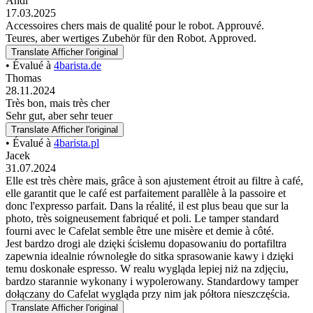
Andi
17.03.2025
Accessoires chers mais de qualité pour le robot. Approuvé.
Teures, aber wertiges Zubehör für den Robot. Approved.
Translate
Afficher l'original
• Évalué à
4barista.de
Thomas
28.11.2024
Très bon, mais très cher
Sehr gut, aber sehr teuer
Translate
Afficher l'original
• Évalué à
4barista.pl
Jacek
31.07.2024
Elle est très chère mais, grâce à son ajustement étroit au filtre à café,
elle garantit que le café est parfaitement parallèle à la passoire et
donc l'expresso parfait. Dans la réalité, il est plus beau que sur la
photo, très soigneusement fabriqué et poli. Le tamper standard
fourni avec le Cafelat semble être une misère et demie à côté.
Jest bardzo drogi ale dzięki ścisłemu dopasowaniu do portafiltra
zapewnia idealnie równoległe do sitka sprasowanie kawy i dzięki
temu doskonałe espresso. W realu wygląda lepiej niż na zdjęciu,
bardzo starannie wykonany i wypolerowany. Standardowy tamper
dołączany do Cafelat wygląda przy nim jak półtora nieszczęścia.
Translate
Afficher l'original