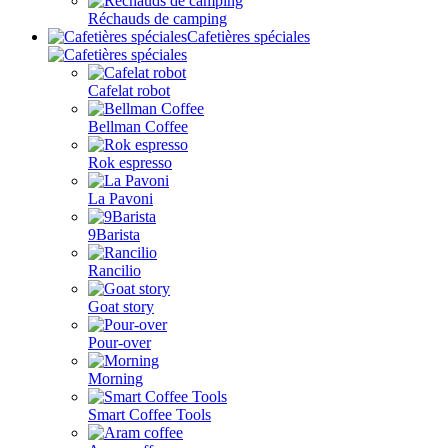
Réchauds de camping
Cafetières spéciales
Cafelat robot
Bellman Coffee
Rok espresso
La Pavoni
9Barista
Rancilio
Goat story
Pour-over
Morning
Smart Coffee Tools