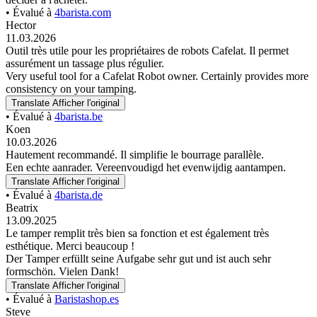
• Évalué à
4barista.com
Hector
11.03.2026
Outil très utile pour les propriétaires de robots Cafelat. Il permet
assurément un tassage plus régulier.
Very useful tool for a Cafelat Robot owner. Certainly provides more
consistency on your tamping.
Translate
Afficher l'original
• Évalué à
4barista.be
Koen
10.03.2026
Hautement recommandé. Il simplifie le bourrage parallèle.
Een echte aanrader. Vereenvoudigd het evenwijdig aantampen.
Translate
Afficher l'original
• Évalué à
4barista.de
Beatrix
13.09.2025
Le tamper remplit très bien sa fonction et est également très
esthétique. Merci beaucoup !
Der Tamper erfüllt seine Aufgabe sehr gut und ist auch sehr
formschön. Vielen Dank!
Translate
Afficher l'original
• Évalué à
Baristashop.es
Steve