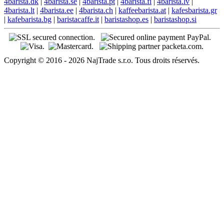
4barista.dk
|
4barista.se
|
4barista.pt
|
4barista.fi
|
4barista.lv
|
4barista.lt
|
4barista.ee
|
4barista.ch
|
kaffeebarista.at
|
kafesbarista.gr
|
kafebarista.bg
|
baristacaffe.it
|
baristashop.es
|
baristashop.si
Copyright © 2016 - 2026 NajTrade s.r.o. Tous droits réservés.