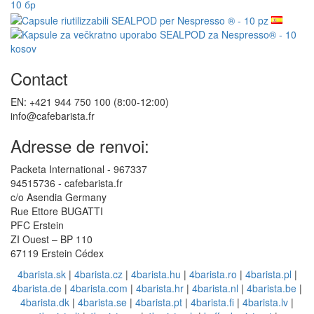
Contact
EN: +421 944 750 100 (8:00-12:00)
info@cafebarista.fr
Adresse de renvoi:
Packeta International - 967337
94515736 - cafebarista.fr
c/o Asendia Germany
Rue Ettore BUGATTI
PFC Erstein
ZI Ouest – BP 110
67119 Erstein Cédex
4barista.sk
|
4barista.cz
|
4barista.hu
|
4barista.ro
|
4barista.pl
|
4barista.de
|
4barista.com
|
4barista.hr
|
4barista.nl
|
4barista.be
|
4barista.dk
|
4barista.se
|
4barista.pt
|
4barista.fi
|
4barista.lv
|