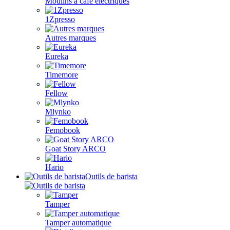
Moulins à café électriques
1Zpresso
Autres marques
Eureka
Timemore
Fellow
Mlynko
Femobook
Goat Story ARCO
Hario
Outils de barista
Tamper
Tamper automatique