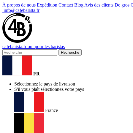
À propos de nous
Expédition
Contact
Blog
Avis des clients
De gros
C
info@cafebarista.fr
cafe
barista
.fr
tout pour les baristas
Recherche
FR
Sélectionnez le pays de livraison
S'il vous plaît sélectionnez votre pays
France