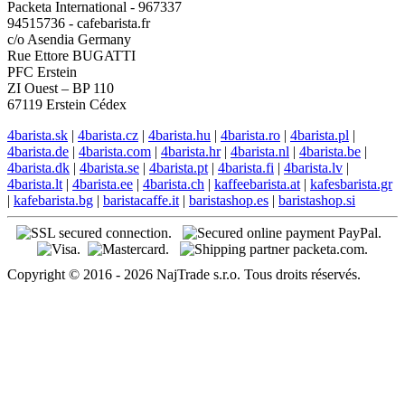
Packeta International - 967337
94515736 - cafebarista.fr
c/o Asendia Germany
Rue Ettore BUGATTI
PFC Erstein
ZI Ouest – BP 110
67119 Erstein Cédex
4barista.sk
|
4barista.cz
|
4barista.hu
|
4barista.ro
|
4barista.pl
|
4barista.de
|
4barista.com
|
4barista.hr
|
4barista.nl
|
4barista.be
|
4barista.dk
|
4barista.se
|
4barista.pt
|
4barista.fi
|
4barista.lv
|
4barista.lt
|
4barista.ee
|
4barista.ch
|
kaffeebarista.at
|
kafesbarista.gr
|
kafebarista.bg
|
baristacaffe.it
|
baristashop.es
|
baristashop.si
Copyright © 2016 - 2026 NajTrade s.r.o. Tous droits réservés.