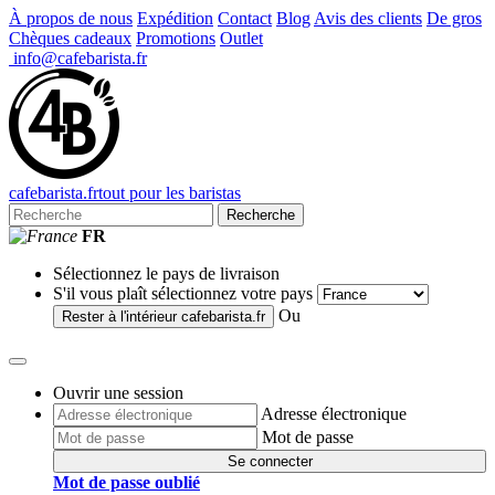
À propos de nous
Expédition
Contact
Blog
Avis des clients
De gros
Chèques cadeaux
Promotions
Outlet
info@cafebarista.fr
cafe
barista
.fr
tout pour les baristas
Recherche
FR
Sélectionnez le pays de livraison
S'il vous plaît sélectionnez votre pays
Ou
Rester à l'intérieur
cafebarista.fr
Ouvrir une session
Adresse électronique
Mot de passe
Se connecter
Mot de passe oublié