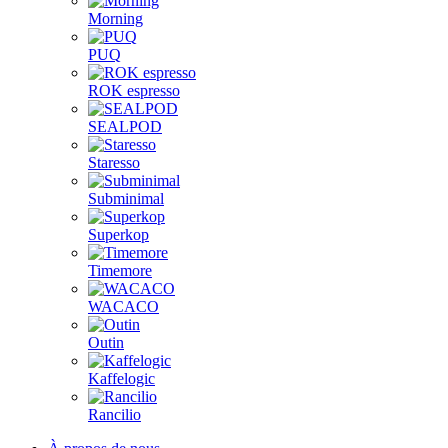
Morning
PUQ
ROK espresso
SEALPOD
Staresso
Subminimal
Superkop
Timemore
WACACO
Outin
Kaffelogic
Rancilio