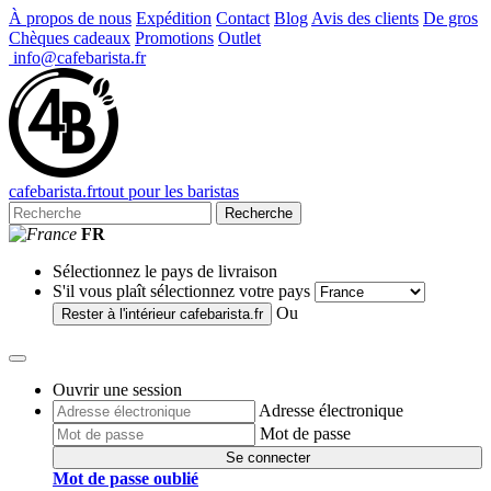
À propos de nous
Expédition
Contact
Blog
Avis des clients
De gros
Chèques cadeaux
Promotions
Outlet
info@cafebarista.fr
cafe
barista
.fr
tout pour les baristas
Recherche
FR
Sélectionnez le pays de livraison
S'il vous plaît sélectionnez votre pays
Ou
Rester à l'intérieur
cafebarista.fr
Ouvrir une session
Adresse électronique
Mot de passe
Se connecter
Mot de passe oublié