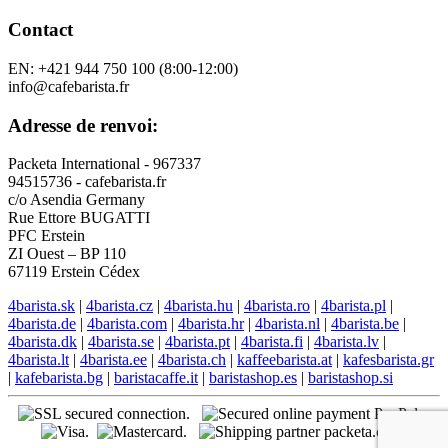
Contact
EN: +421 944 750 100 (8:00-12:00)
info@cafebarista.fr
Adresse de renvoi:
Packeta International - 967337
94515736 - cafebarista.fr
c/o Asendia Germany
Rue Ettore BUGATTI
PFC Erstein
ZI Ouest – BP 110
67119 Erstein Cédex
4barista.sk
|
4barista.cz
|
4barista.hu
|
4barista.ro
|
4barista.pl
|
4barista.de
|
4barista.com
|
4barista.hr
|
4barista.nl
|
4barista.be
|
4barista.dk
|
4barista.se
|
4barista.pt
|
4barista.fi
|
4barista.lv
|
4barista.lt
|
4barista.ee
|
4barista.ch
|
kaffeebarista.at
|
kafesbarista.gr
|
kafebarista.bg
|
baristacaffe.it
|
baristashop.es
|
baristashop.si