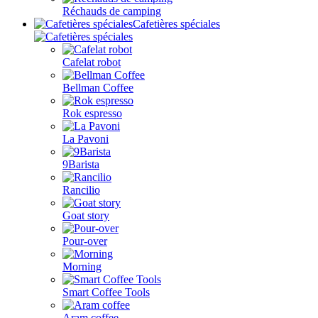
Réchauds de camping
Cafetières spéciales
Cafelat robot
Bellman Coffee
Rok espresso
La Pavoni
9Barista
Rancilio
Goat story
Pour-over
Morning
Smart Coffee Tools
Aram coffee