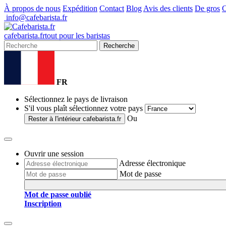
À propos de nous
Expédition
Contact
Blog
Avis des clients
De gros
C
info@cafebarista.fr
cafe
barista
.fr
tout pour les baristas
Recherche
FR
Sélectionnez le pays de livraison
S'il vous plaît sélectionnez votre pays
Ou
Rester à l'intérieur
cafebarista.fr
Ouvrir une session
Adresse électronique
Mot de passe
Mot de passe oublié
Inscription