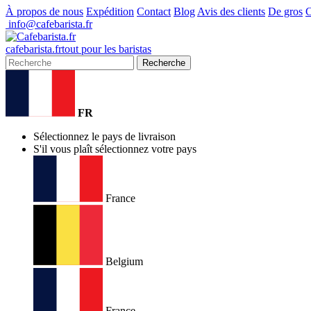
À propos de nous
Expédition
Contact
Blog
Avis des clients
De gros
C
info@cafebarista.fr
cafe
barista
.fr
tout pour les baristas
Recherche
FR
Sélectionnez le pays de livraison
S'il vous plaît sélectionnez votre pays
France
Belgium
France