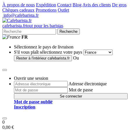
À propos de nous
Expédition
Contact
Blog
Avis des clients
De gros
Chèques cadeaux
Promotions
Outlet
info@cafebarista.fr
cafe
barista
.fr
tout pour les baristas
Recherche
FR
Sélectionnez le pays de livraison
S'il vous plaît sélectionnez votre pays
Ou
Rester à l'intérieur
cafebarista.fr
Ouvrir une session
Adresse électronique
Mot de passe
Se connecter
Mot de passe oublié
Inscription
0
0,00 €