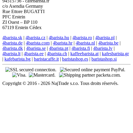
94515736 - cafebarista.fr
c/o Asendia Germany
Rue Ettore BUGATTI
PFC Erstein
ZI Ouest – BP 110
67119 Erstein Cédex
4barista.sk
|
4barista.cz
|
4barista.hu
|
4barista.ro
|
4barista.pl
|
4barista.de
|
4barista.com
|
4barista.hr
|
4barista.nl
|
4barista.be
|
4barista.dk
|
4barista.se
|
4barista.pt
|
4barista.fi
|
4barista.lv
|
4barista.lt
|
4barista.ee
|
4barista.ch
|
kaffeebarista.at
|
kafesbarista.gr
|
kafebarista.bg
|
baristacaffe.it
|
baristashop.es
|
baristashop.si
Copyright © 2016 - 2026 NajTrade s.r.o. Tous droits réservés.