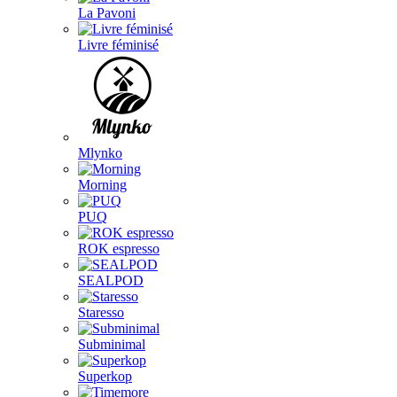
La Pavoni
Livre féminisé
Mlynko
Morning
PUQ
ROK espresso
SEALPOD
Staresso
Subminimal
Superkop