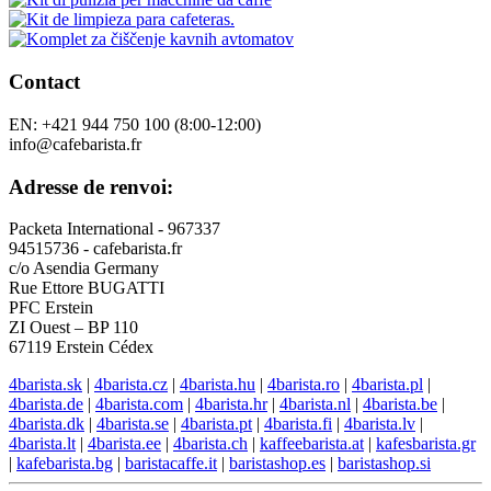
Contact
EN: +421 944 750 100 (8:00-12:00)
info@cafebarista.fr
Adresse de renvoi:
Packeta International - 967337
94515736 - cafebarista.fr
c/o Asendia Germany
Rue Ettore BUGATTI
PFC Erstein
ZI Ouest – BP 110
67119 Erstein Cédex
4barista.sk
|
4barista.cz
|
4barista.hu
|
4barista.ro
|
4barista.pl
|
4barista.de
|
4barista.com
|
4barista.hr
|
4barista.nl
|
4barista.be
|
4barista.dk
|
4barista.se
|
4barista.pt
|
4barista.fi
|
4barista.lv
|
4barista.lt
|
4barista.ee
|
4barista.ch
|
kaffeebarista.at
|
kafesbarista.gr
|
kafebarista.bg
|
baristacaffe.it
|
baristashop.es
|
baristashop.si