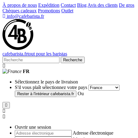
À propos de nous
Expédition
Contact
Blog
Avis des clients
De gros
Chèques cadeaux
Promotions
Outlet
info@cafebarista.fr
cafe
barista
.fr
tout pour les baristas
Recherche
FR
Sélectionnez le pays de livraison
S'il vous plaît sélectionnez votre pays
Ou
Rester à l'intérieur
cafebarista.fr
Ouvrir une session
Adresse électronique