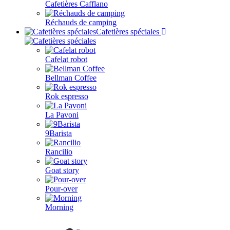
Cafetières Cafflano
Réchauds de camping
Cafetières spéciales
Cafelat robot
Bellman Coffee
Rok espresso
La Pavoni
9Barista
Rancilio
Goat story
Pour-over
Morning