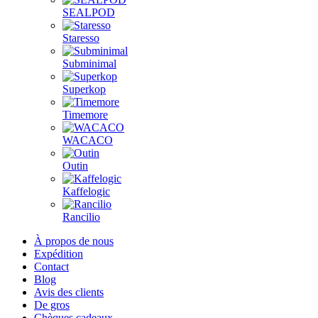
SEALPOD
Staresso
Subminimal
Superkop
Timemore
WACACO
Outin
Kaffelogic
Rancilio
À propos de nous
Expédition
Contact
Blog
Avis des clients
De gros
Chèques cadeaux