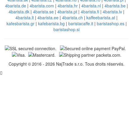
4barista.de
|
4barista.com
|
4barista.hr
|
4barista.nl
|
4barista.be
|
4barista.dk
|
4barista.se
|
4barista.pt
|
4barista.fi
|
4barista.lv
|
4barista.lt
|
4barista.ee
|
4barista.ch
|
kaffeebarista.at
|
kafesbarista.gr
|
kafebarista.bg
|
baristacaffe.it
|
baristashop.es
|
baristashop.si
Copyright © 2016 - 2026 NajTrade s.r.o. Tous droits réservés.