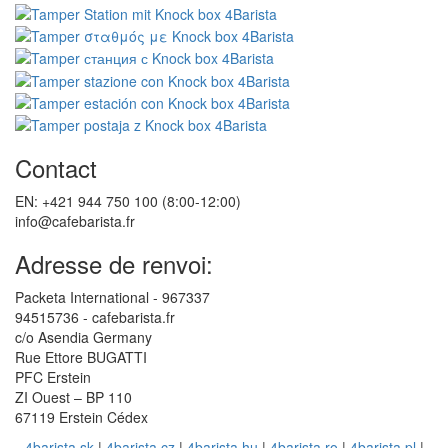
Contact
EN: +421 944 750 100 (8:00-12:00)
info@cafebarista.fr
Adresse de renvoi:
Packeta International - 967337
94515736 - cafebarista.fr
c/o Asendia Germany
Rue Ettore BUGATTI
PFC Erstein
ZI Ouest – BP 110
67119 Erstein Cédex
4barista.sk
|
4barista.cz
|
4barista.hu
|
4barista.ro
|
4barista.pl
|