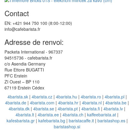
Contact
EN: +421 944 750 100 (8:00-12:00)
info@cafebarista.fr
Adresse de renvoi:
Packeta International - 967337
94515736 - cafebarista.fr
c/o Asendia Germany
Rue Ettore BUGATTI
PFC Erstein
ZI Ouest – BP 110
67119 Erstein Cédex
4barista.sk
|
4barista.cz
|
4barista.hu
|
4barista.ro
|
4barista.pl
|
4barista.de
|
4barista.com
|
4barista.hr
|
4barista.nl
|
4barista.be
|
4barista.dk
|
4barista.se
|
4barista.pt
|
4barista.fi
|
4barista.lv
|
4barista.lt
|
4barista.ee
|
4barista.ch
|
kaffeebarista.at
|
kafesbarista.gr
|
kafebarista.bg
|
baristacaffe.it
|
baristashop.es
|
baristashop.si