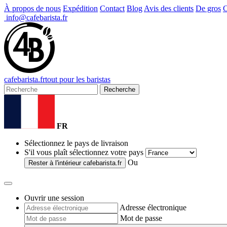
À propos de nous
Expédition
Contact
Blog
Avis des clients
De gros
C
info@cafebarista.fr
cafe
barista
.fr
tout pour les baristas
Recherche
FR
Sélectionnez le pays de livraison
S'il vous plaît sélectionnez votre pays
Ou
Rester à l'intérieur
cafebarista.fr
Ouvrir une session
Adresse électronique
Mot de passe