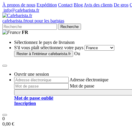
À propos de nous
Expédition
Contact
Blog
Avis des clients
De gros
C
info@cafebarista.fr
cafe
barista
.fr
tout pour les baristas
Recherche
FR
Sélectionnez le pays de livraison
S'il vous plaît sélectionnez votre pays
Ou
Rester à l'intérieur
cafebarista.fr
Ouvrir une session
Adresse électronique
Mot de passe
Mot de passe oublié
Inscription
0
0,00 €