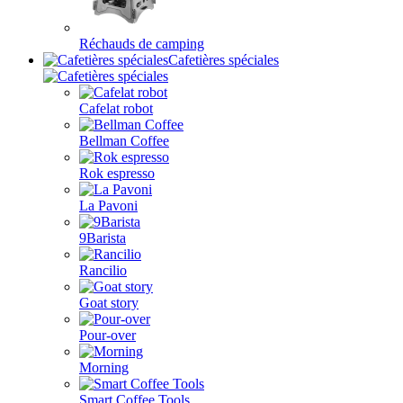
Réchauds de camping
Cafetières spéciales
Cafelat robot
Bellman Coffee
Rok espresso
La Pavoni
9Barista
Rancilio
Goat story
Pour-over
Morning
Smart Coffee Tools