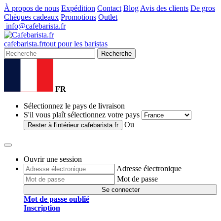
À propos de nous
Expédition
Contact
Blog
Avis des clients
De gros
Chèques cadeaux
Promotions
Outlet
info@cafebarista.fr
cafe
barista
.fr
tout pour les baristas
Recherche
FR
Sélectionnez le pays de livraison
S'il vous plaît sélectionnez votre pays
Ou
Rester à l'intérieur
cafebarista.fr
Ouvrir une session
Adresse électronique
Mot de passe
Se connecter
Mot de passe oublié
Inscription