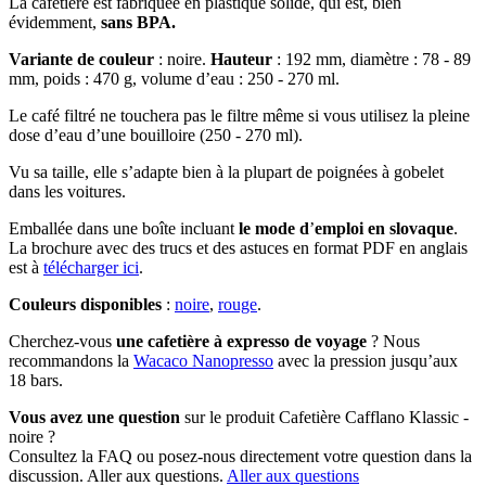
La cafetière est fabriquée en plastique solide, qui est, bien
évidemment,
sans BPA.
Variante de couleur
: noire.
Hauteur
: 192 mm, diamètre : 78 - 89
mm, poids : 470 g, volume d’eau : 250 - 270 ml.
Le café filtré ne touchera pas le filtre même si vous utilisez la pleine
dose d’eau d’une bouilloire (250 - 270 ml).
Vu sa taille, elle s’adapte bien à la plupart de poignées à gobelet
dans les voitures.
Emballée dans une boîte incluant
le mode d
’
emploi en slovaque
.
La brochure avec des trucs et des astuces en format PDF en anglais
est à
télécharger ici
.
Couleurs disponibles
:
noire
,
rouge
.
Cherchez-vous
une cafetière à expresso de voyage
? Nous
recommandons la
Wacaco Nanopresso
avec la pression jusqu’aux
18 bars.
Vous avez une question
sur le produit Cafetière Cafflano Klassic -
noire ?
Consultez la FAQ ou posez-nous directement votre question dans la
discussion. Aller aux questions.
Aller aux questions