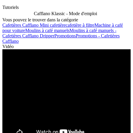
Tutoriels
Cafflano Klassic - Mode d'emploi
Vous pouvez le trouver dans la catégorie
Cafetières Cafflano
Mini cafetière
cafetière à filtre
Machine à café
pour voiture
Moulins à café manuels
Moulins à café manuels -
Cafetières Cafflano
Dripper
Promotions
Promotions - Cafetières
Cafflano
Vidéo