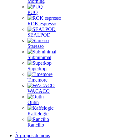
Morning
PUQ
ROK espresso
SEALPOD
Staresso
Subminimal
Superkop
Timemore
WACACO
Outin
Kaffelogic
Rancilio
À propos de nous