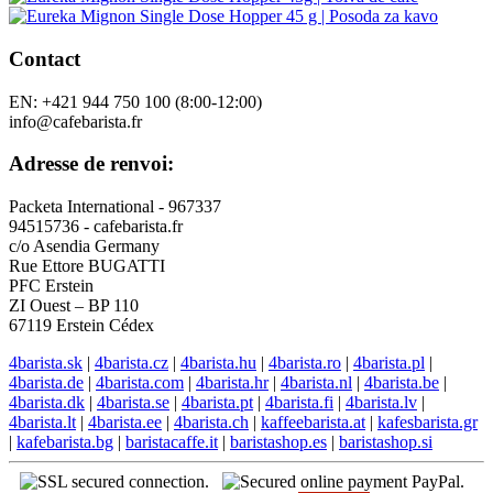
Contact
EN: +421 944 750 100 (8:00-12:00)
info@cafebarista.fr
Adresse de renvoi:
Packeta International - 967337
94515736 - cafebarista.fr
c/o Asendia Germany
Rue Ettore BUGATTI
PFC Erstein
ZI Ouest – BP 110
67119 Erstein Cédex
4barista.sk
|
4barista.cz
|
4barista.hu
|
4barista.ro
|
4barista.pl
|
4barista.de
|
4barista.com
|
4barista.hr
|
4barista.nl
|
4barista.be
|
4barista.dk
|
4barista.se
|
4barista.pt
|
4barista.fi
|
4barista.lv
|
4barista.lt
|
4barista.ee
|
4barista.ch
|
kaffeebarista.at
|
kafesbarista.gr
|
kafebarista.bg
|
baristacaffe.it
|
baristashop.es
|
baristashop.si