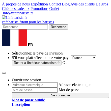
À propos de nous
Expédition
Contact
Blog
Avis des clients
De gros
Chèques cadeaux
Promotions
Outlet
info@cafebarista.fr
cafe
barista
.fr
tout pour les baristas
Recherche
FR
Sélectionnez le pays de livraison
S'il vous plaît sélectionnez votre pays
Ou
Rester à l'intérieur
cafebarista.fr
Ouvrir une session
Adresse électronique
Mot de passe
Se connecter
Mot de passe oublié
Inscription