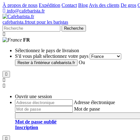
À propos de nous
Expédition
Contact
Blog
Avis des clients
De gros
C
info@cafebarista.fr
cafe
barista
.fr
tout pour les baristas
Recherche
FR
Sélectionnez le pays de livraison
S'il vous plaît sélectionnez votre pays
Ou
Rester à l'intérieur
cafebarista.fr
Ouvrir une session
Adresse électronique
Mot de passe
Mot de passe oublié
Inscription