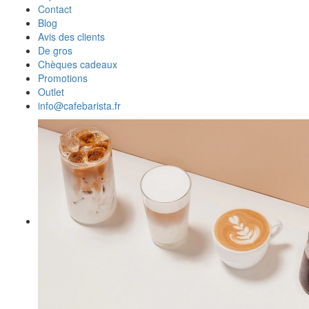
Contact
Blog
Avis des clients
De gros
Chèques cadeaux
Promotions
Outlet
info@cafebarista.fr