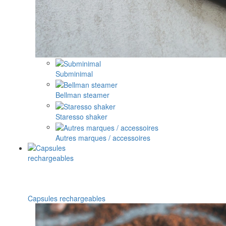
Subminimal
Bellman steamer
Staresso shaker
Autres marques / accessoires
Capsules rechargeables