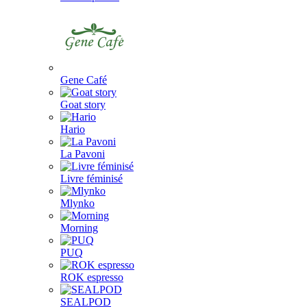
Gene Café
Goat story
Hario
La Pavoni
Livre féminisé
Mlynko
Morning
PUQ
ROK espresso
SEALPOD