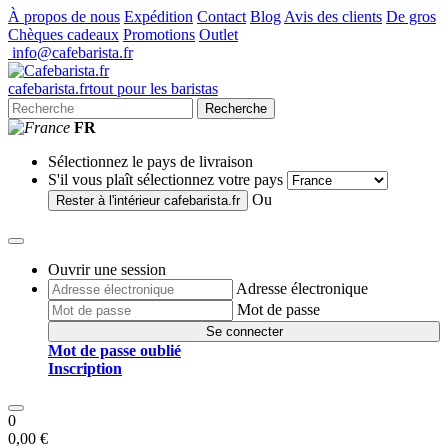
À propos de nous
Expédition
Contact
Blog
Avis des clients
De gros
Chèques cadeaux
Promotions
Outlet
info@cafebarista.fr
cafe
barista
.fr
tout pour les baristas
Recherche
FR
Sélectionnez le pays de livraison
S'il vous plaît sélectionnez votre pays
Ou
Rester à l'intérieur
cafebarista.fr
Ouvrir une session
Adresse électronique
Mot de passe
Se connecter
Mot de passe oublié
Inscription
0
0,00 €