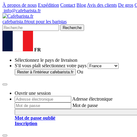
À propos de nous
Expédition
Contact
Blog
Avis des clients
De gros
C
info@cafebarista.fr
cafe
barista
.fr
tout pour les baristas
Recherche
FR
Sélectionnez le pays de livraison
S'il vous plaît sélectionnez votre pays
Ou
Rester à l'intérieur
cafebarista.fr
Ouvrir une session
Adresse électronique
Mot de passe
Mot de passe oublié
Inscription