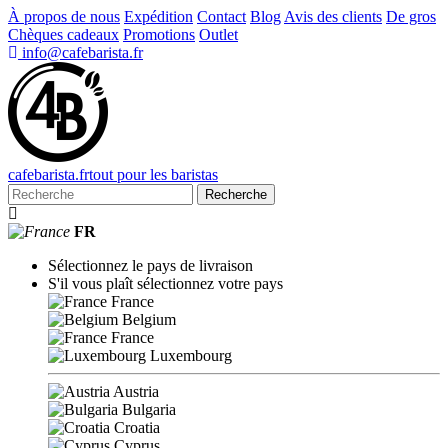
À propos de nous
Expédition
Contact
Blog
Avis des clients
De gros
Chèques cadeaux
Promotions
Outlet
info@cafebarista.fr
cafe
barista
.fr
tout pour les baristas
Recherche
FR
Sélectionnez le pays de livraison
S'il vous plaît sélectionnez votre pays
France
Belgium
France
Luxembourg
Austria
Bulgaria
Croatia
Cyprus