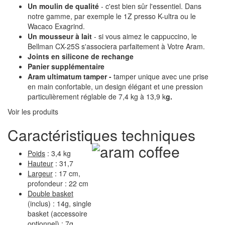
Un moulin de qualité
- c'est bien sûr l'essentiel. Dans
notre gamme, par exemple le 1Z presso K-ultra ou le
Wacaco Exagrind.
Un mousseur à lait
- si vous aimez le cappuccino, le
Bellman CX-25S s'associera parfaitement à Votre Aram.
Joints en silicone de rechange
Panier supplémentaire
Aram ultimatum tamper -
tamper unique avec une prise
en main confortable, un design élégant et une pression
particulièrement réglable de 7,4 kg à 13,9 k
g.
Voir les produits
Caractéristiques techniques
Poids
: 3,4 kg
Hauteur
: 31,7
Largeur
: 17 cm,
profondeur : 22 cm
Double basket
(inclus) : 14g, single
basket (accessoire
optionnel) : 7g.