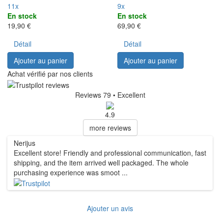
11x
9x
En stock
En stock
19,90 €
69,90 €
Détail
Détail
Ajouter au panier
Ajouter au panier
Achat vérifié par nos clients
Reviews 79
• Excellent
4.9
more reviews
Nerijus
R
Excellent store! Friendly and professional communication, fast
S
shipping, and the item arrived well packaged. The whole
F
purchasing experience was smoot ...
w
Ajouter un avis