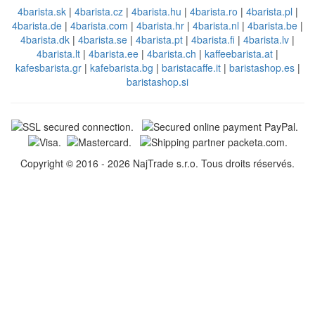
4barista.sk
|
4barista.cz
|
4barista.hu
|
4barista.ro
|
4barista.pl
|
4barista.de
|
4barista.com
|
4barista.hr
|
4barista.nl
|
4barista.be
|
4barista.dk
|
4barista.se
|
4barista.pt
|
4barista.fi
|
4barista.lv
|
4barista.lt
|
4barista.ee
|
4barista.ch
|
kaffeebarista.at
|
kafesbarista.gr
|
kafebarista.bg
|
baristacaffe.it
|
baristashop.es
|
baristashop.si
Copyright © 2016 - 2026 NajTrade s.r.o. Tous droits réservés.