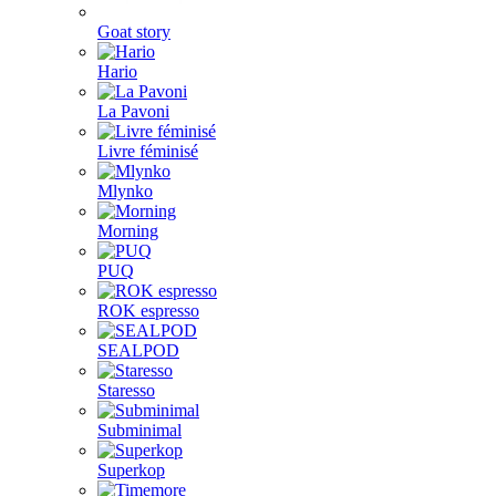
Goat story
Hario
La Pavoni
Livre féminisé
Mlynko
Morning
PUQ
ROK espresso
SEALPOD
Staresso
Subminimal
Superkop